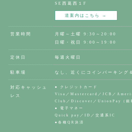
SE西葛西１F
道案内はこちら →
営業時間
月曜～土曜 9:30～20:00
日曜・祝日 9:00～19:00
定休日
毎週火曜日
駐車場
なし、近くにコインパーキング
● クレジットカード
対応キャッシュ
Visa／Mastercard／JCB／Ameri
レス
Club／Discover／UnionPay（
● 電子マネー
Quick pay／ID／交通系IC
●各種QR決済